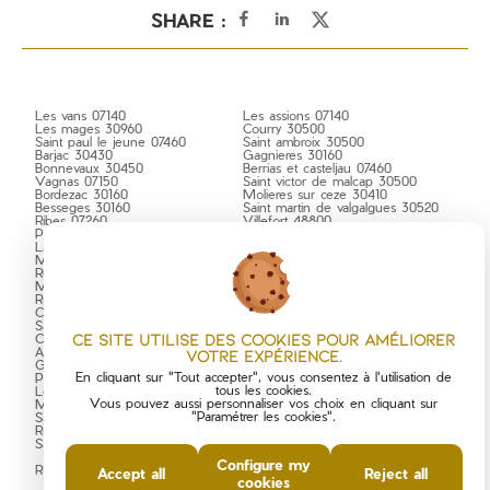
SHARE :
Les vans 07140
Les assions 07140
Les mages 30960
Courry 30500
Saint paul le jeune 07460
Saint ambroix 30500
Barjac 30430
Gagnieres 30160
Bonnevaux 30450
Berrias et casteljau 07460
Vagnas 07150
Saint victor de malcap 30500
Bordezac 30160
Molieres sur ceze 30410
Besseges 30160
Saint martin de valgalgues 30520
Ribes 07260
Villefort 48800
Peyremale 30160
Banne 07460
Lablachere 07230
Saint julien de cassagnas 30500
Malbosc 07140
Vinezac 07110
Ruoms 07120
Beaulieu 07460
Meyrannes 30410
Gravieres 07140
Rosieres 07260
Malarce sur la thines 07140
Chambonas 07140
Joyeuse 07260
Salavas 07150
Largentiere 07110
Ce site utilise des cookies pour améliorer
Chambon 30450
Foussignargues 30160
Ales 30100
Salindres 30340
votre expérience.
Grospierres 07120
Portes 30530
En cliquant sur "Tout accepter", vous consentez à l'utilisation de
Planzolles 07230
Saint pierre saint jean 07140
tous les cookies.
Le martinet 30960
Senechas 30450
Vous pouvez aussi personnaliser vos choix en cliquant sur
Mejannes le clap 30430
Saint andre lachamp 07230
"Paramétrer les cookies".
Saint andre de cruzieres 07460
Lussan 30580
Rochegude 30430
Rivieres 30430
Saint bres 30500
Saint jean de maruejols et avejan
30430
Configure my
Rousson 30340
Chamborigaud 30530
Accept all
Reject all
cookies