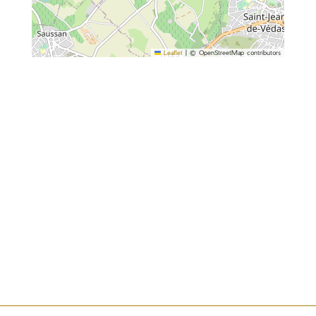
Leaflet
|
© OpenStreetMap contributors