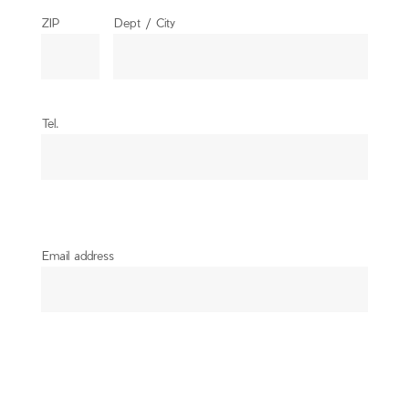
ZIP
Dept / City
Tel.
Email address