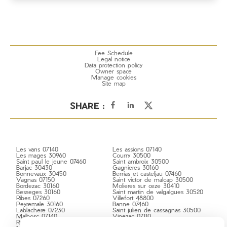
Fee Schedule
Legal notice
Data protection policy
Owner space
Manage cookies
Site map
SHARE :
Les vans 07140
Les assions 07140
Les mages 30960
Courry 30500
Saint paul le jeune 07460
Saint ambroix 30500
Barjac 30430
Gagnieres 30160
Bonnevaux 30450
Berrias et casteljau 07460
Vagnas 07150
Saint victor de malcap 30500
Bordezac 30160
Molieres sur ceze 30410
Besseges 30160
Saint martin de valgalgues 30520
Ribes 07260
Villefort 48800
Peyremale 30160
Banne 07460
Lablachere 07230
Saint julien de cassagnas 30500
Malbosc 07140
Vinezac 07110
Ruoms 07120
Beaulieu 07460