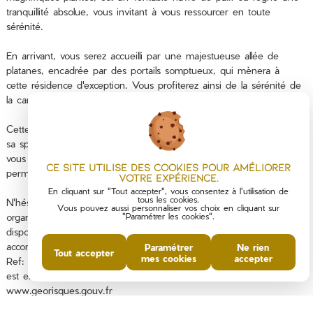
tranquillité absolue, vous invitant à vous ressourcer en toute
sérénité.
En arrivant, vous serez accueilli par une majestueuse allée de
platanes, encadrée par des portails somptueux, qui mènera à
cette résidence d'exception. Vous profiterez ainsi de la sérénité de
la campagne tout en étant à proximité des commodités de la ville.
Cette propriété unique, avec son vaste terrain de 4,4 hectares et
sa splendide piscine, offre un cadre de vie incomparable. Laissez-
vous séduire par cette oasis de paix et de tranquillité, qui vous
Ce site utilise des cookies pour améliorer
permettra de vous éloigner de l'agitation citadine.
votre expérience.
En cliquant sur "Tout accepter", vous consentez à l'utilisation de
tous les cookies.
N'hésitez pas à nous contacter pour plus d'informations et pour
Vous pouvez aussi personnaliser vos choix en cliquant sur
organiser une visite. Notre équipe se tient à votre entière
"Paramétrer les cookies".
disposition pour répondre à toutes vos questions et vous
accompagner dans votre projet immobilier.
Paramétrer
Ne rien
Tout accepter
mes cookies
accepter
Ref: 2503915 Les informations sur les risques auxquels ce bien
est exposé sont disponibles sur le site Géorisques :
www.georisques.gouv.fr
Les informations sur les risques auxquels ce bien est exposé sont