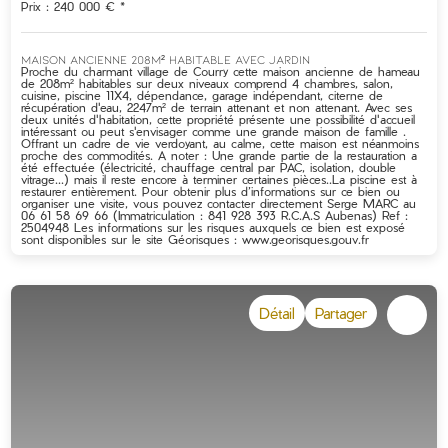
Prix : 240 000 € *
MAISON ANCIENNE 208M² HABITABLE AVEC JARDIN
Proche du charmant village de Courry cette maison ancienne de hameau
de 208m² habitables sur deux niveaux comprend 4 chambres, salon,
cuisine, piscine 11X4, dépendance, garage indépendant, citerne de
récupération d'eau, 2247m² de terrain attenant et non attenant. Avec ses
deux unités d'habitation, cette propriété présente une possibilité d'accueil
intéressant ou peut s'envisager comme une grande maison de famille .
Offrant un cadre de vie verdoyant, au calme, cette maison est néanmoins
proche des commodités. A noter : Une grande partie de la restauration a
été effectuée (électricité, chauffage central par PAC, isolation, double
vitrage...) mais il reste encore à terminer certaines pièces..La piscine est à
restaurer entièrement. Pour obtenir plus d’informations sur ce bien ou
organiser une visite, vous pouvez contacter directement Serge MARC au
06 61 58 69 66 (Immatriculation : 841 928 393 R.C.A.S Aubenas) Ref :
2504948 Les informations sur les risques auxquels ce bien est exposé
sont disponibles sur le site Géorisques : www.georisques.gouv.fr
Détail
Partager