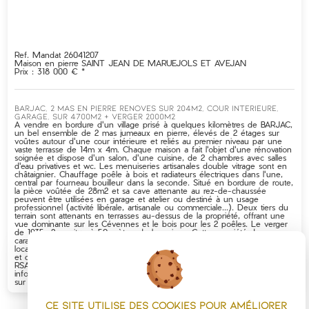
Ref. Mandat 26041207
Maison en pierre
SAINT JEAN DE MARUEJOLS ET AVEJAN
Prix : 318 000 € *
BARJAC, 2 MAS EN PIERRE RENOVES SUR 204M2, COUR INTERIEURE,
GARAGE, SUR 4700M2 + VERGER 2000M2
A vendre en bordure d'un village prisé à quelques kilomètres de BARJAC,
un bel ensemble de 2 mas jumeaux en pierre, élevés de 2 étages sur
voûtes autour d'une cour intérieure et reliés au premier niveau par une
vaste terrasse de 14m x 4m. Chaque maison a fait l'objet d'une rénovation
soignée et dispose d'un salon, d'une cuisine, de 2 chambres avec salles
d'eau privatives et wc. Les menuiseries artisanales double vitrage sont en
châtaignier. Chauffage poêle à bois et radiateurs électriques dans l'une,
central par fourneau bouilleur dans la seconde. Situé en bordure de route,
la pièce voûtée de 28m2 et sa cave attenante au rez-de-chaussée
peuvent être utilisées en garage et atelier ou destiné à un usage
professionnel (activité libérale, artisanale ou commerciale...). Deux tiers du
terrain sont attenants en terrasses au-dessus de la propriété, offrant une
vue dominante sur les Cévennes et le bois pour les 2 poêles. Le verger
de 1935m2 se situe à 50 mètres de la maison. Cette propriété de
caractère, sans travaux à prévoir, sera idéale pour conjuguer activité
locative et/ou projet professionnel à 2 pas des sites touristiques du Gard
et de l'Ardèche. VOTRE CONTACT : Florence Odin au 06 79 45 27 57 -
RSAC Nîmes 829285295 Réf: 26041207 - www.itc-immobilier.com - Les
informations sur les risques auxquels ce bien est exposé sont disponibles
sur le site Géorisques : www.georisques.gouv.fr
Ce site utilise des cookies pour améliorer