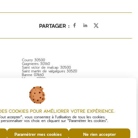
PARTAGER :
Courry 30500
Gagnieres 30160
Saint victor de malcap 30500
Saint martin de valgalgues 30520
Banne 07460
Vinezac 07110
Gravieres 07140
Joyeuse 07260
Foussignargues 30160
Portes 30530
Senechas 30450
Lussan 30580
Saint jean de maruejols et avejan 30430
 des cookies pour améliorer votre expérience.
out accepter", vous consentez à l'utilisation de tous les cookies.
ersonnaliser vos choix en cliquant sur "Paramétrer les cookies".
Paramétrer mes cookies
Ne rien accepter