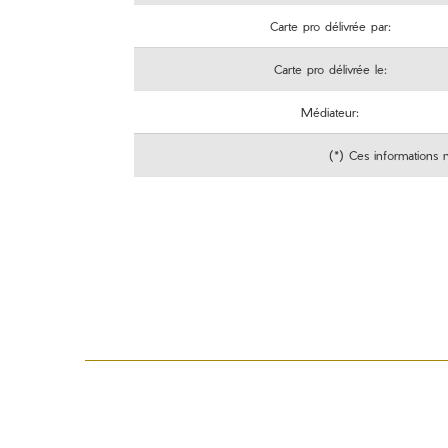
Carte pro délivrée par:
Carte pro délivrée le:
Médiateur:
(*) Ces informations 