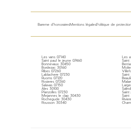
Bareme d'honoraires
Mentions légales
Politique de protecti
Les vans 07140
Les a
Saint paul le jeune 07460
Saint
Bonnevaux 30450
Berria
Bordezac 30160
Molie
Ribes 07260
Ville
Lablachere 07230
Saint
Ruoms 07120
Beaul
Rosieres 07260
Malar
Salavas 07150
Large
Ales 30100
Salin
Planzolles 07230
Saint 
Mejannes le clap 30430
Saint
Rochegude 30430
Rivie
Rousson 30340
Cham