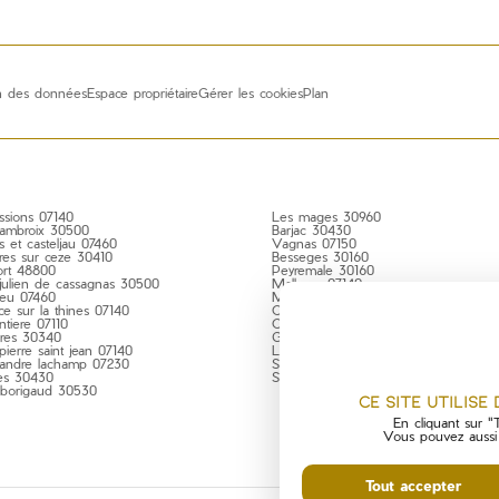
on des données
Espace propriétaire
Gérer les cookies
Plan
ssions 07140
Les mages 30960
 ambroix 30500
Barjac 30430
s et casteljau 07460
Vagnas 07150
res sur ceze 30410
Besseges 30160
fort 48800
Peyremale 30160
 julien de cassagnas 30500
Malbosc 07140
ieu 07460
Meyrannes 30410
ce sur la thines 07140
Chambonas 07140
ntiere 07110
Chambon 30450
dres 30340
Grospierres 07120
pierre saint jean 07140
Le martinet 30960
 andre lachamp 07230
Saint andre de cruzieres 07460
res 30430
Saint bres 30500
borigaud 30530
Ce site utilise
En cliquant sur "T
Vous pouvez aussi p
Tout accepter