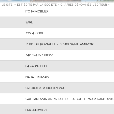
'le Site' - est édité par la société - ci après dénommée l'Editeur - :
ITC IMMOBILIER
SARL
7622.450000
17 BD DU PORTALET - 30500 SAINT AMBROIX
342 394 277 00038
04 66 24 10 10
NADAL ROMAIN
CPI 3001 2018 000 029 244
GALLIAN-SMABTP 89 RUE DE LA BOETIE 75008 PARIS 420.
FR82342394277