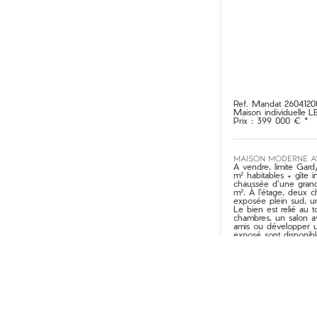
Ref. Mandat 2604120
Maison individuelle
L
Prix : 399 000 € *
MAISON MODERNE AV
A vendre, limite Gard
m² habitables + gîte 
chaussée d’une grand
m². À l’étage, deux c
exposée plein sud, u
Le bien est relié au
chambres, un salon ave
amis ou développer un
exposé sont disponibl