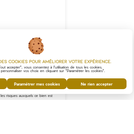
 des cookies pour améliorer votre expérience.
out accepter", vous consentez à l'utilisation de tous les cookies.
utes d’Alès : superbe villa de 105
ersonnaliser vos choix en cliquant sur "Paramétrer les cookies".
a principale se compose au rez-de-
ains ainsi que d’une véranda de 25
offrent une terrasse couverte
Paramétrer mes cookies
Ne rien accepter
t un terrain de plus de 5 000 m².
ant de 34 m² comprend deux
ative, idéale pour accueillir famille,
les risques auxquels ce bien est