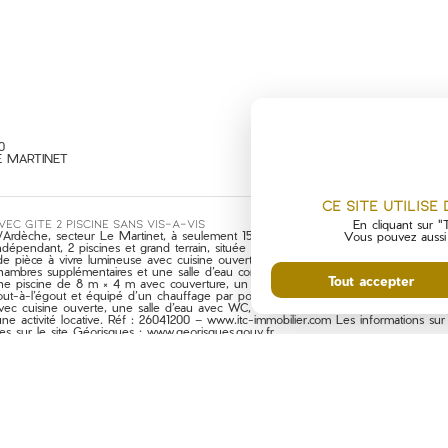
0
E MARTINET
Ce site utilise
EC GITE 2 PISCINE SANS VIS-A-VIS
En cliquant sur "T
/Ardèche, secteur Le Martinet, à seulement 15 minutes de Saint-Ambroix et 30 min
Vous pouvez aussi p
indépendant, 2 piscines et grand terrain, située au calme et sans vis-à-vis. La vill
e pièce à vivre lumineuse avec cuisine ouverte, d’une chambre, d’une salle de b
hambres supplémentaires et une salle d’eau complètent l’ensemble. Les extérieurs 
Tout accepter
ne piscine de 8 m × 4 m avec couverture, un grand carport pour deux véhicules e
 tout-à-l’égout et équipé d’un chauffage par pompe à chaleur. Le gîte indépend
c cuisine ouverte, une salle d’eau avec WC, et bénéficie lui aussi de sa piscine priv
e activité locative. Réf : 26041200 – www.itc-immobilier.com Les informations sur 
es sur le site Géorisques : www.georisques.gouv.fr