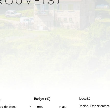
Localité
Budget (€)
s
pes de biens