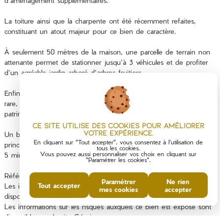
d’aménagement supplémentaires.
La toiture ainsi que la charpente ont été récemment refaites,
constituant un atout majeur pour ce bien de caractère.
À seulement 50 mètres de la maison, une parcelle de terrain non
attenante permet de stationner jusqu’à 3 véhicules et de profiter
d’un agréable jardin arboré d’arbres fruitiers.
Enfin, deux parcelles de forêt viennent compléter cet ensemble
rare, idéal pour les amoureux de nature, d’authenticité et de
patrimoine ardéchois.
Ce site utilise des cookies pour améliorer
votre expérience.
Un bien de charme au fort potentiel, parfait pour une résidence
En cliquant sur "Tout accepter", vous consentez à l'utilisation de
principale, secondaire ou un projet de maison de vacances situé à
tous les cookies.
Vous pouvez aussi personnaliser vos choix en cliquant sur
5 minutes des commodités.
"Paramétrer les cookies".
Référence de l'annonce: 26051223
Paramétrer
Ne rien
Tout accepter
Les informations sur les risques auxquels ce bien est exposé sont
mes cookies
accepter
disponibles sur le site Géorisques : www.georisques.gouv.fr
Les informations sur les risques auxquels ce bien est exposé sont
disponibles sur le site
Géorisques