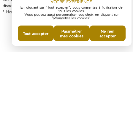
votre expérience.
disponibles sur le site
Géorisques
En cliquant sur "Tout accepter", vous consentez à l'utilisation de
tous les cookies.
* Honoraires à la charge du vendeur
Vous pouvez aussi personnaliser vos choix en cliquant sur
"Paramétrer les cookies".
Paramétrer
Ne rien
Tout accepter
mes cookies
accepter
PARTAGER :