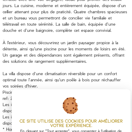
jours. La cuisine, moderne et entièrement équipée, dispose d’un
cellier attenant pour plus de praticité. Quatre chambres spacieuses
et un bureau vous permettront de concilier vie familiale et
télétravail en toute sérénité. La salle de bain, équipée d’une
douche et d’une baignoire, complète cet espace convivial.
À l'extérieur, vous découvrirez un jardin paysager propice à la
détente, ainsi qu'une piscine pour les moments de loisirs en été.
Un garage et des dépendances sont également présents, offrant
des solutions de rangement supplémentaires.
La villa dispose d’une climatisation réversible pour un confort
optimal toute l’année, ainsi qu'un poêle à bois pour réchauffer
vos soirées d'hiver.
Piscine 8X4.
ref: 25101067 www.itc-immobilier.com
Les informations sur les risques auxquels ce bien est exposé sont
disponibles sur le site Géorisques : www.georisques.gouv.fr
Les informations sur les risques auxquels ce bien est exposé sont
Ce site utilise des cookies pour améliorer
disponibles sur le site
Géorisques
votre expérience.
* Honoraires à la charge du vendeur
En cliquant sur "Tout accepter", vous consentez à l'utilisation de