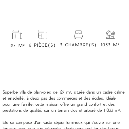
3 CHAMBRE(S)
1033 M²
6 PIÈCE(S)
127 M²
Superbe villa de plain-pied de 127 m², située dans un cadre calme
et ensoleillé, à deux pas des commerces et des écoles. Idéale
pour une famille, cette maison offre un grand confort et des
prestations de qualité, sur un terrain clos et arboré de 1 033 m².
Elle se compose d'un vaste séjour lumineux qui s'ouvre sur une
terrasse avec une vue dégagée, idéale pour profiter des beaux