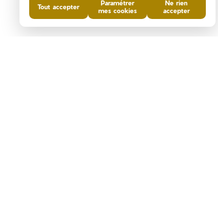
Paramétrer
Ne rien
Tout accepter
mes cookies
accepter
DIAGNOSTICS DE
PERFORMANCE ÉNERGÉTIQUE
DPE VIERGE consommations non
exploitables