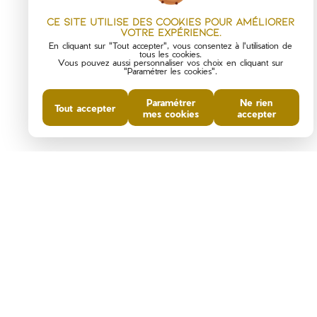
Ce site utilise des cookies pour améliorer
votre expérience.
En cliquant sur "Tout accepter", vous consentez à l'utilisation de
tous les cookies.
Vous pouvez aussi personnaliser vos choix en cliquant sur
"Paramétrer les cookies".
Paramétrer
Ne rien
Tout accepter
mes cookies
accepter
B
-
6
kgeqCO2/m²/an
CE BIEN
VOUS INTÉRESSE ?
Nom
Prénom