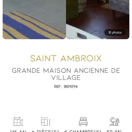
10 photos
SAINT AMBROIX
GRANDE MAISON ANCIENNE DE
VILLAGE
REF. 1809294
4 CHAMBRE(S)
50 M²
6 PIÈCE(S)