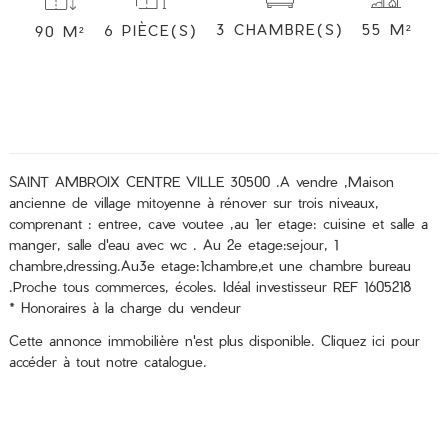
3 CHAMBRE(S)
55 M²
6 PIÈCE(S)
90 M²
SAINT AMBROIX CENTRE VILLE 30500 .A vendre ,Maison
ancienne de village mitoyenne à rénover sur trois niveaux,
comprenant : entree, cave voutee ,au 1er etage: cuisine et salle a
manger, salle d'eau avec wc . Au 2e etage:sejour, 1
chambre,dressing.Au3e etage:1chambre,et une chambre bureau
.Proche tous commerces, écoles. Idéal investisseur REF 1605218
* Honoraires à la charge du vendeur
Cette annonce immobilière n'est plus disponible.
Cliquez ici
pour
accéder à tout notre catalogue.