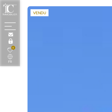
VENDU
0
FR