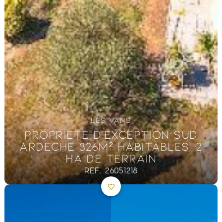
LES VANS
PROPRIETE D’EXCEPTION SUD
ARDECHE 326M² HABITABLES, 2
HA DE TERRAIN
REF. 26051218