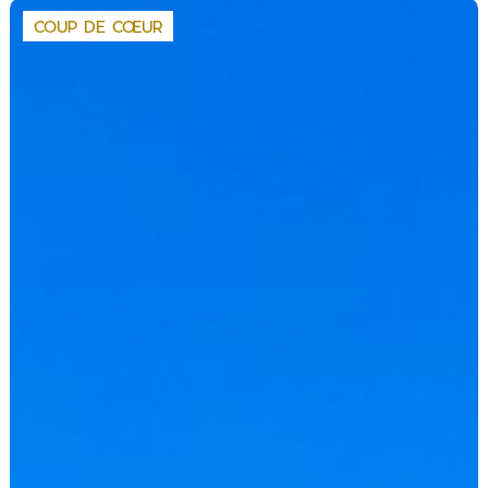
COUP DE CŒUR