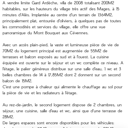
A vendre limite Gard Ardèche, villa de 2008 totalisant 200M2
habitables, sur les hauteurs du village très actif des Mages, à 15
minutes d'Alès. Implantée au centre d'un terrain de 1364M2,
principalement plat, entourée d'oliviers, à quelques pas de toutes
les commodités et services du village, elle offre une vue
panoramique du Mont Bouquet aux Cévennes.
Avec un accès plain-pied, la vaste et lumineuse pièce de vie de
70M2 du logement principal est augmentée de 55M2 de
terrasses et balcon exposés au sud et à l'ouest. La cuisine
équipée est ouverte sur le séjour et un wc complète ce niveau. A
l'étage, le palier généreux distribue sur une salle d'eau, 1 wc et 3
belles chambres de 14 à 17,85M2 dont 2 donnent sur un second
balcon de 15M2.
C'est une pompe à chaleur qui alimente le chauffage au sol pour
la pièce de vie et les radiateurs à l'étage.
Au rez-de-jardin, le second logement dispose de 2 chambres, un
séjour, une cuisine, salle d'eau et wc, ainsi que d'une terrasse de
28M2.
De larges espaces sont encore disponibles pour les véhicules: