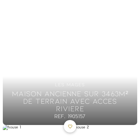
LES MAGES
MAISON ANCIENNE SUR 3463M²
DE TERRAIN AVEC ACCES
RIVIERE
REF. 1905157