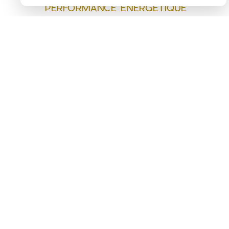
PERFORMANCE ÉNERGÉTIQUE
F
-
388
kWhEP/m²/an