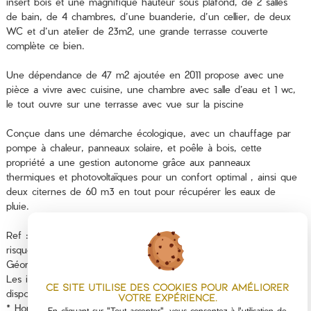
insert bois et une magnifique hauteur sous plafond, de 2 salles
de bain, de 4 chambres, d’une buanderie, d’un cellier, de deux
WC et d’un atelier de 23m2, une grande terrasse couverte
complète ce bien.
Une dépendance de 47 m2 ajoutée en 2011 propose avec une
pièce a vivre avec cuisine, une chambre avec salle d’eau et 1 wc,
le tout ouvre sur une terrasse avec vue sur la piscine
Conçue dans une démarche écologique, avec un chauffage par
pompe à chaleur, panneaux solaire, et poêle à bois, cette
propriété a une gestion autonome grâce aux panneaux
thermiques et photovoltaïques pour un confort optimal , ainsi que
deux citernes de 60 m3 en tout pour récupérer les eaux de
pluie.
Ref : 25101066 www.itc-immobilier.com Les informations sur les
risques auxquels ce bien est exposé sont disponibles sur le site
Géorisques : www.georisques.gouv.fr
Les informations sur les risques auxquels ce bien est exposé sont
Ce site utilise des cookies pour améliorer
disponibles sur le site
Géorisques
votre expérience.
* Honoraires à la charge du vendeur
En cliquant sur "Tout accepter", vous consentez à l'utilisation de