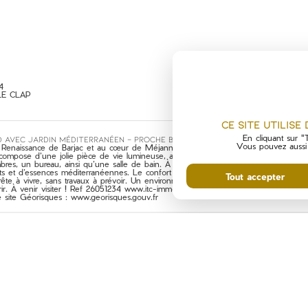
4
LE CLAP
Ce site utilise
En cliquant sur "T
ed avec jardin méditerranéen – Proche Barjac
Vous pouvez aussi p
e Renaissance de Barjac et au cœur de Méjannes-le-Clap, cette villa de plain-pied 
 compose d’une jolie pièce de vie lumineuse, agrémentée d’un poêle à bois et d’un
s, un bureau, ainsi qu’une salle de bain. À l’extérieur, vous profiterez d’une gra
s et d’essences méditerranéennes. Le confort est assuré par un chauffage électri
Tout accepter
rête à vivre, sans travaux à prévoir. Un environnement calme, une villa fonctionnell
ir. À venir visiter ! Ref 26051234 www.itc-immobilier.com Les informations sur les
le site Géorisques : www.georisques.gouv.fr