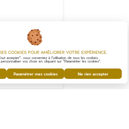
 des cookies pour améliorer votre expérience.
out accepter", vous consentez à l'utilisation de tous les cookies.
ersonnaliser vos choix en cliquant sur "Paramétrer les cookies".
offre un cadre de vie calme, naturel
e cuisine ouverte. La partie nuit
nde terrasse et d’un jardin arboré
que au sol complété par le poêle à
Paramétrer mes cookies
Ne rien accepter
e et un jardin agréable : une belle
 risques auxquels ce bien est exposé