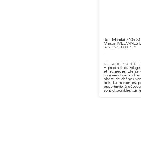
Ref. Mandat 2605123
Maison
MEJANNES 
Prix : 215 000 € *
Villa de plain-pi
À proximité du villag
et recherché. Elle se
comprend deux chambre
planté de chênes vert
bois. La maison est p
opportunité à découvr
sont disponibles sur 
+