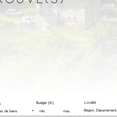
Localité
Budget (€)
s
pes de biens