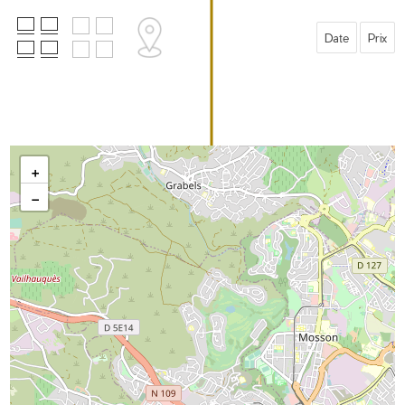
Date
Prix
+
Dessiner sur la carte !
−