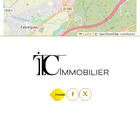
Leaflet
|
© OpenStreetMap contributors