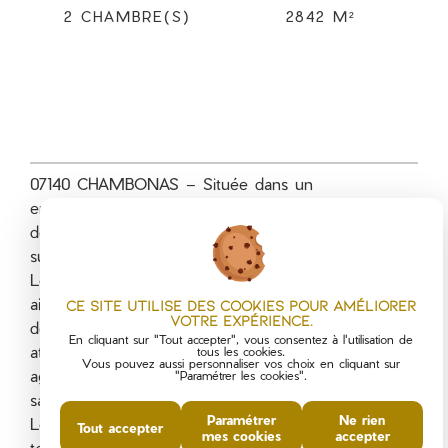
2 CHAMBRE(S)
2842 M²
07140 CHAMBONAS – Située dans un
environnement privilégié, cette charmante maison
de hameau entièrement rénovée développe une
surface habitable de 109 m².
Le premier étage comprend une cuisine aménagée
ainsi qu’une chambre pouvant également faire office
Ce site utilise des cookies pour améliorer
votre expérience.
de petit salon, avec un accès direct au terrain
En cliquant sur "Tout accepter", vous consentez à l'utilisation de
attenant. Au deuxième étage, un agréable salon
tous les cookies.
Vous pouvez aussi personnaliser vos choix en cliquant sur
agrémenté d’un poêle à bois, une chambre et une
"Paramétrer les cookies".
salle de bains avec WC.
Paramétrer
Ne rien
Le terrain, attenant et non attenant, d’une superficie
Tout accepter
mes cookies
accepter
totale de 2 842 m², bénéficie d’une belle vue