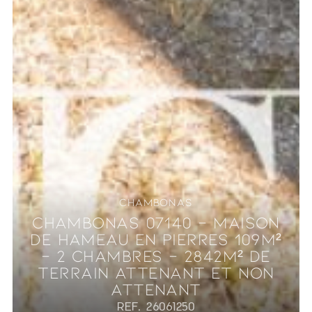
CHAMBONAS
CHAMBONAS 07140 - MAISON
DE HAMEAU EN PIERRES 109M²
- 2 CHAMBRES - 2842M² DE
TERRAIN ATTENANT ET NON
ATTENANT
REF. 26061250